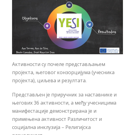
Активности су почеле представљањем
пројекта, његовог конзорцијума (учесника
пројекта), циљева и резултата.
Представљен је приручник за наставнике и
његових 36 активности, а међу учесницима
манифестације демонстрирана је и
примењена активност Различитост и
социјална инклузија – Религијска