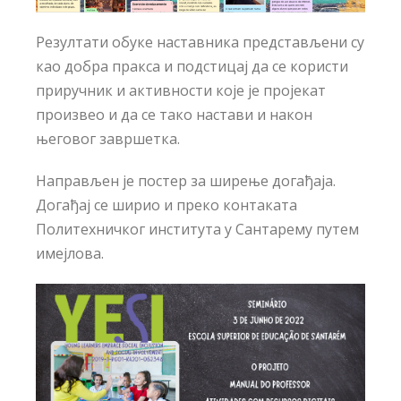
Резултати обуке наставника представљени су
као добра пракса и подстицај да се користи
приручник и активности које је пројекат
произвео и да се тако настави и након
његовог завршетка.
Направљен је постер за ширење догађаја.
Догађај се ширио и преко контаката
Политехничког института у Сантарему путем
имејлова.