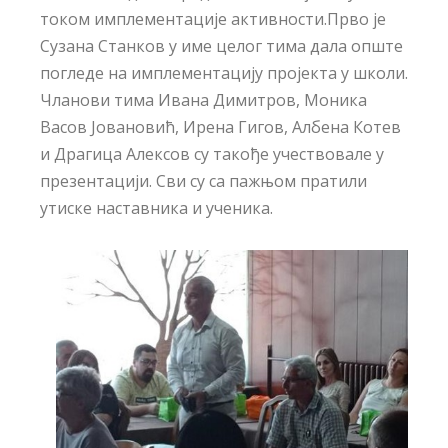
током имплементације активности.Прво је
Сузана Станков у име целог тима дала опште
погледе на имплементацију пројекта у школи.
Чланови тима Ивана Димитров, Моника
Васов Јовановић, Ирена Гигов, Албена Котев
и Драгица Алексов су такође учествовале у
презентацији. Сви су са пажњом пратили
утиске наставника и ученика.