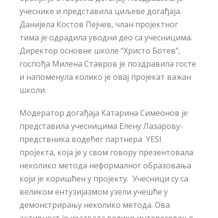
учеснике и представила циљеве догађаја.
Данијела Костов Пејчев, члан пројектног
тима је одрадила уводни део са учесницима.
Директор основне школе “Христо Ботев”,
госпођа Милена Ставров је поздравила госте
и напоменула колико је овај пројекат важан
школи.
Модератор догађаја Катарина Симеонов је
представила учесницима Елену Лазарову-
предствника водећег партнера YESI
пројекта, која је у свом говору презентовала
неколико метода неформалног образовања
који је коришћен у пројекту. Учесници су са
великом ентузијазмом узели учешће у
демонстрирању неколико метода. Ова