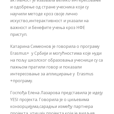
активност је изазвала велико интересовање
и одобрење од стране учесника који су
научили методе кроз своје лично
искуство,интерактивност и указали на
важност и бенефите учења кроз НФЕ
приступ.
Катарина Симеонов је говорила о програму
Erasmus+ у Србији и могућностима које нуди
на пољу школског образовања учесници су са
пажњом пратили говор и показали
интересовање за аплицирање у Erasmus
+програму.
Госпођа Елена Лазарова представила је идеју
YESI пројекта. Говорила је о циљевима
конзорцијума,сарадњи између партнера
пројекта, утицају пројекта,који је видљив