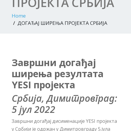
ПРОЈЕКТА СРБИЈА
Home
ДОГАЂАЈ ШИРЕЊА ПРОЈЕКТА СРБИЈА
Завршни догађај
ширења резултата
YESI пројекта
Србија, Димитровград:
5 јул 2022
Завршни догађај дисименације YESI пројекта
у Србији је одржан у Димитровграду 5.јула