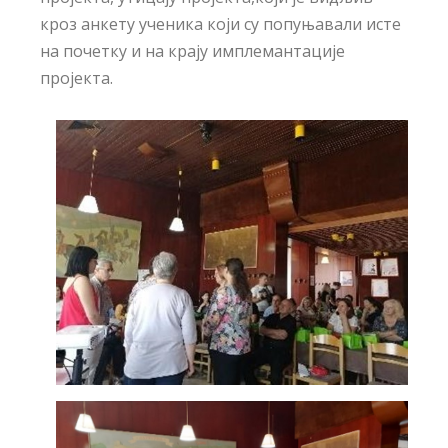
кроз анкету ученика који су попуњавали исте
на почетку и на крају имплемантације
пројекта.