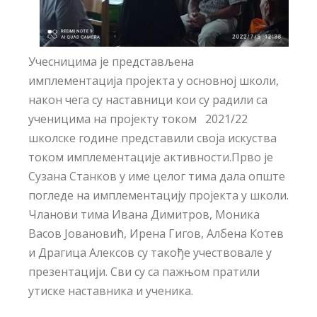
Учесницима је представљена
имплементација пројекта у основној школи,
након чега су наставници кои су радили са
ученицима на пројекту током 2021/22
школске године представили своја искуства
током имплементације активности.Прво је
Сузана Станков у име целог тима дала опште
погледе на имплементацију пројекта у школи.
Чланови тима Ивана Димитров, Моника
Васов Јовановић, Ирена Гигов, Албена Котев
и Драгица Алексов су такође учествовале у
презентацији. Сви су са пажњом пратили
утиске наставника и ученика.