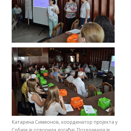
Катарина Симеонов, координатор пројекта у
Србији је отворила догађај. Поздравила је