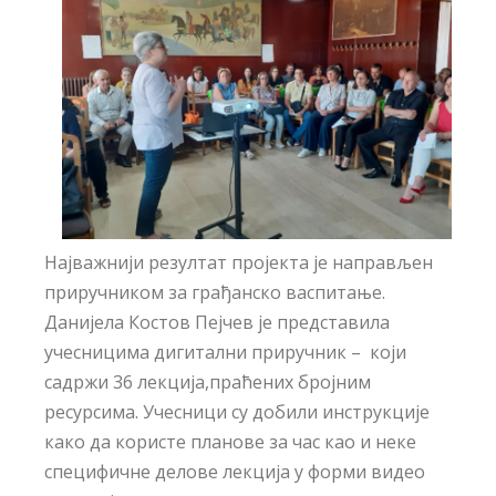
Најважнији резултат пројекта је направљен
приручником за грађанско васпитање.
Данијела Костов Пејчев је представила
учесницима дигитални приручник – који
садржи 36 лекција,праћених бројним
ресурсима. Учесници су добили инструкције
како да користе планове за час као и неке
специфичне делове лекција у форми видео