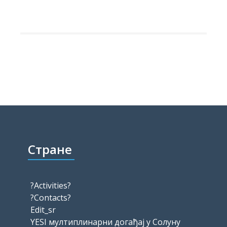
Стране
?Activities?
?Contacts?
Edit_sr
YESI мултиплинарни догађај у Солуну