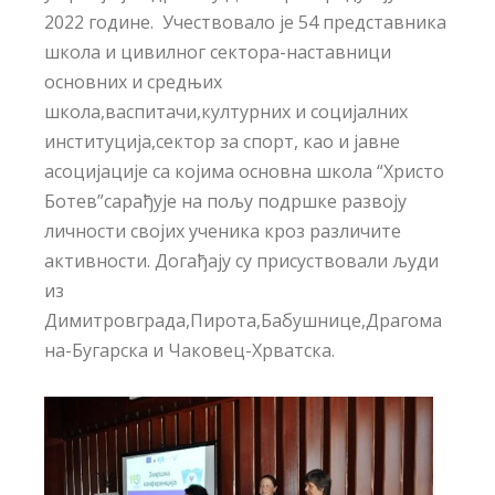
2022 године. Учествовало је 54 представника
школа и цивилног сектора-наставници
основних и средњих
школа,васпитачи,културних и социјалних
институција,сектор за спорт, као и јавне
асоцијације са којима основна школа “Христо
Ботев”сарађује на пољу подршке развоју
личности својих ученика кроз различите
активности. Догађају су присуствовали људи
из
Димитровграда,Пирота,Бабушнице,Драгома
на-Бугарска и Чаковец-Хрватска.