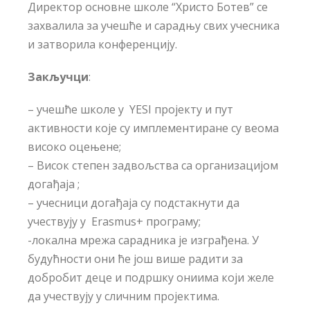
Директор основне школе “Христо Ботев” се
захвалила за учешће и сарадњу свих учесника
и затворила конференцију.
Закључци
:
– учешће школе у YESI пројекту и пут
активности које су имплементиране су веома
високо оцењене;
– Висок степен задвољства са организацијом
догађаја ;
– учесници догађаја су подстакнути да
учествују у Erasmus+ програму;
-локална мрежа сарадника је изграђена. У
будућности они ће још више радити за
добробит деце и подршку ониима који желе
да учествују у сличним пројектима.