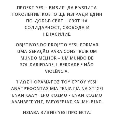
ПРОЕКТ YESI - ВИЗИЯ: ДА ВЪЗПИТА
ПОКОЛЕНИЕ, КОЕТО ЩЕ ИЗГРАДИ ЕДИН
ПО-ДОБЪР СВЯТ – СВЯТ НА
СОЛИДАРНОСТ, СВОБОДА И
НЕНАСИЛИЕ.
OBJETIVOS DO PROJETO YESI: FORMAR
UMA GERAÇÃO PARA CONSTRUIR UM
MUNDO MELHOR – UM MUNDO DE
SOLIDARIEDADE, LIBERDADE E NÃO
VIOLÊNCIA.
ΉΛΩΣΗ ΟΡΆΜΑΤΟΣ ΤΟΥ ΈΡΓΟΥ YESI:
ΑΝΑΤΡΈΦΟΝΤΑΣ ΜΙΑ ΓΕΝΙΆ ΓΙΑ ΝΑ ΧΤΊΣΕΙ
ΈΝΑΝ ΚΑΛΎΤΕΡΟ ΚΌΣΜΟ - ΈΝΑΝ ΚΌΣΜΟ
ΑΛΛΗΛΕΓΓΎΗΣ, ΕΛΕΥΘΕΡΊΑΣ ΚΑΙ ΜΗ-ΒΊΑΣ.
ИЗЈАВА ВИЗИЈЕ YЕSI ПРОЈЕКТА: