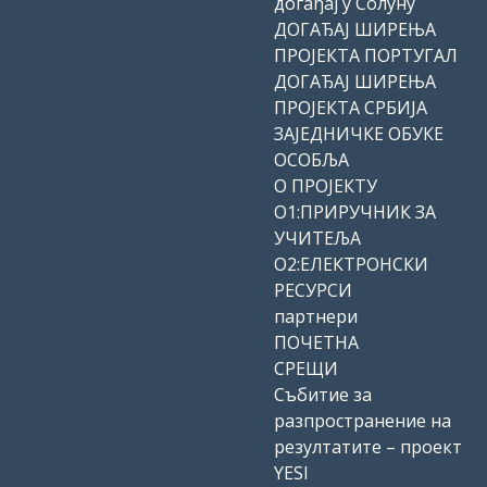
догађај у Солуну
ДОГАЂАЈ ШИРЕЊА
ПРОЈЕКТА ПОРТУГАЛ
ДОГАЂАЈ ШИРЕЊА
ПРОЈЕКТА СРБИЈА
ЗАЈЕДНИЧКЕ ОБУКЕ
ОСОБЉА
О ПРОЈЕКТУ
О1:ПРИРУЧНИК ЗА
УЧИТЕЉА
О2:ЕЛЕКТРОНСКИ
РЕСУРСИ
партнери
ПОЧЕТНА
СРЕЩИ
Събитие за
разпространение на
резултатите – проект
YESI