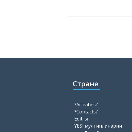
Стране
?Activities?
?Contacts?
Edit_sr
YESI мултиплинарни