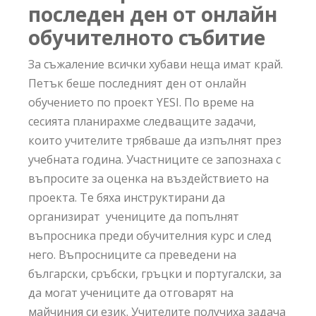
последен ден от онлайн
обучителното събитие
За съжаление всички хубави неща имат край.
Петък беше последният ден от онлайн
обучението по проект YESI. По време на
сесията планирахме следващите задачи,
които учителите трябваше да изпълнят през
учебната година. Участниците се запознаха с
въпросите за оценка на въздействието на
проекта. Те бяха инструктирани да
организират учениците да попълнят
въпросника преди обучителния курс и след
него. Въпросниците са преведени на
български, сръбски, гръцки и португалски, за
да могат учениците да отговарят на
майчиния си език. Учителите получиха задача