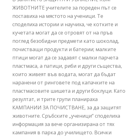
ЖИВОТНИТЕ учителите за пореден път се
поставиха на мястото на ученици. Те
споделиха истории и научиха, че котките и
кучетата могат да се отровят от на пръв
поглед безобидни предмети като шоколад,
почистващи продукти и батерии; малките
птици могат да се задавят с малки парчета
пластмаса, а патици, риби и други същества,
които живеят във водата, могат да бъдат
наранени от ринговете под капачките на
пластмасовите шишета и други боклуци. Като
резултат, и трите групи планираха
КАМПАНИИ ЗА ПОЧИСТВАНЕ, за да защитят
животните. Сръбските „ученици“ споделиха
информация за вече организирана от тях
кампания в парка до училището. Всички