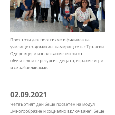
През този ден посетихме и филиала на
училището-домакин, намиращ се в с.Трънски
Одоровци, и използвахме някои от
обучителните ресурси с децата, играхме игри
и се забавлявахме.
02.09.
2021
Четвъртият ден беше посветен на модул
„Многообразие и социално включване“. Беше