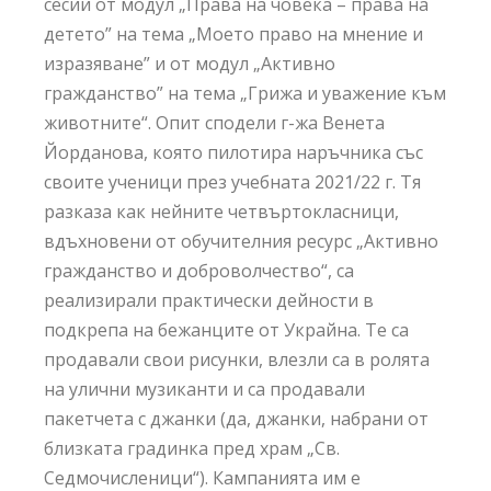
сесии от модул „Права на човека – права на
детето” на тема „Моето право на мнение и
изразяване” и от модул „Активно
гражданство” на тема „Грижа и уважение към
животните“. Опит сподели г-жа Венета
Йорданова, която пилотира наръчника със
своите ученици през учебната 2021/22 г. Тя
разказа как нейните четвъртокласници,
вдъхновени от обучителния ресурс „Активно
гражданство и доброволчество“, са
реализирали практически дейности в
подкрепа на бежанците от Украйна. Те са
продавали свои рисунки, влезли са в ролята
на улични музиканти и са продавали
пакетчета с джанки (да, джанки, набрани от
близката градинка пред храм „Св.
Седмочисленици“). Кампанията им е