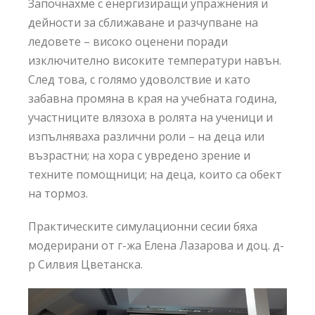
Започнахме с енергизиращи упражнения и
дейности за сближаване и разчупване на
ледовете – високо оценени поради
изключително високите температури навън.
След това, с голямо удоволствие и като
забавна промяна в края на учебната година,
участниците влязоха в ролята на ученици и
изпълняваха различни роли – на деца или
възрастни; на хора с увредено зрение и
техните помощници; на деца, които са обект
на тормоз.
Практическите симулационни сесии бяха
модерирани от г-жа Елена Лазарова и доц. д-
р Силвия Цветанска.