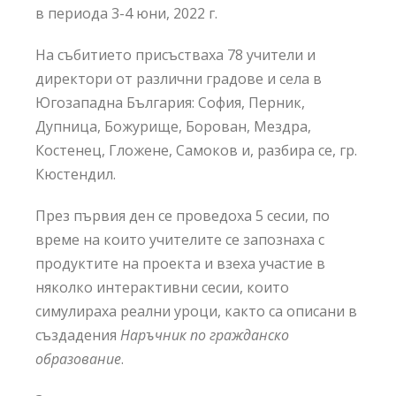
в периода 3-4 юни, 2022 г.
На събитието присъстваха 78 учители и
директори от различни градове и села в
Югозападна България: София, Перник,
Дупница, Божурище, Борован, Мездра,
Костенец, Гложене, Самоков и, разбира се, гр.
Кюстендил.
През първия ден се проведоха 5 сесии, по
време на които учителите се запознаха с
продуктите на проекта и взеха участие в
няколко интерактивни сесии, които
симулираха реални уроци, както са описани в
създадения
Наръчник по гражданско
образование
.