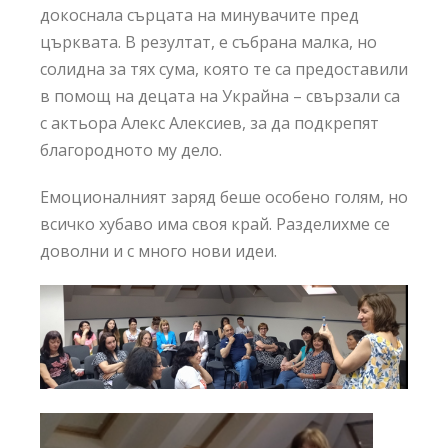
докоснала сърцата на минувачите пред
църквата. В резултат, е събрана малка, но
солидна за тях сума, която те са предоставили
в помощ на децата на Украйна – свързали са
с актьора Алекс Алексиев, за да подкрепят
благородното му дело.
Емоционалният заряд беше особено голям, но
всичко хубаво има своя край. Разделихме се
доволни и с много нови идеи.